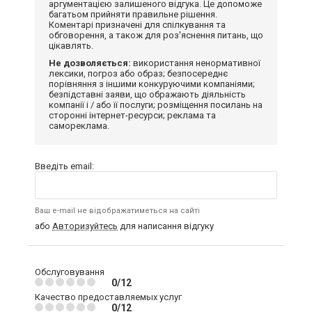
аргументацією залишеного відгука. Це допоможе
багатьом прийняти правильне рішення.
Коментарі призначені для спілкування та
обговорення, а також для роз'яснення питань, що
цікавлять.
Не дозволяється:
використання ненормативної
лексики, погроз або образ; безпосереднє
порівняння з іншими конкуруючими компаніями;
безпідставні заяви, що ображають діяльність
компанії і / або її послуги; розміщення посилань на
сторонні інтернет-ресурси; реклама та
самореклама.
Введіть email:
Ваш e-mail не відображатиметься на сайті
або
Авторизуйтесь
для написання відгуку
Обслуговування
0/12
Качество предоставляемых услуг
0/12