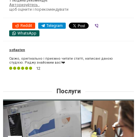
1 людина рекомендує
Авторизуйтесь
,
щоб оцінити і порекомендувати
Reddit
Telegram
Viber
WhatsApp
sofiasten
Свіжо, оригінально і приємно читати статті, написані даною
студією. Раджу знайомим вас!❤️
12
Послуги