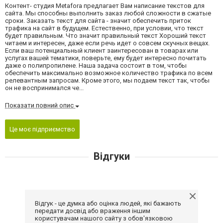
Контент- студия Metafora предлагает Вам написание текстов для
сайта. Мы способны выполнить заказ любой сложности в сжатые
сроки. Заказать текст для сайта - значит обеспечить приток
трафика на сайт в будущем. Естественно, при условии, что текст
будет правильным. Что значит правильный текст Хороший текст
читаем и интересен, даже если речь идет о совсем скучных вещах.
Если ваш потенциальный клиент заинтересован в товарах или
услугах вашей тематики, поверьте, ему будет интересно почитать
даже о полипропилене. Наша задача состоит в том, чтобы
обеспечить максимально возможное количество трафика по всем
релевантным запросам. Кроме этого, мы подаем текст так, чтобы
он не воспринимался че...
Показати повний опис
Це моє підприємство
Відгуки
Відгук - це думка або оцінка людей, які бажають
передати досвід або враження іншим
користувачам нашого сайту з обов'язковою